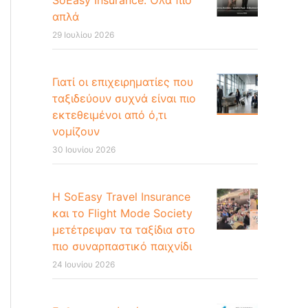
SoEasy Insurance: Όλα πιο
απλά
29 Ιουλίου 2026
Γιατί οι επιχειρηματίες που
ταξιδεύουν συχνά είναι πιο
εκτεθειμένοι από ό,τι
νομίζουν
30 Ιουνίου 2026
Η SoEasy Travel Insurance
και το Flight Mode Society
μετέτρεψαν τα ταξίδια στο
πιο συναρπαστικό παιχνίδι
24 Ιουνίου 2026