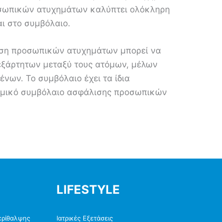
σωπικών ατυχημάτων καλύπτει ολόκληρη
ι στο συμβόλαιο.
ιση προσωπικών ατυχημάτων μπορεί να
νεξάρτητων μεταξύ τους ατόμων, μέλων
ένων. Το συμβόλαιο έχει τα ίδια
τομικό συμβόλαιο ασφάλισης προσωπικών
LIFESTYLE
ερίθαλψης
Ιατρικές Εξετάσεις