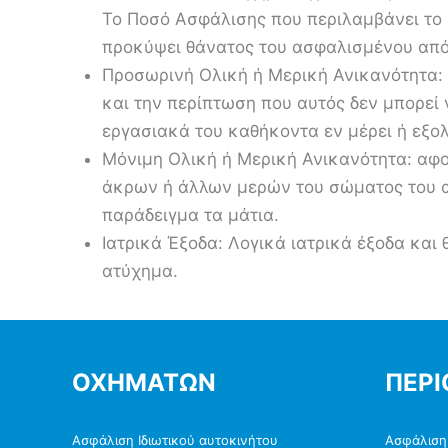
Το Ποσό Ασφάλισης που περιλαμβάνει το
προκύψει θάνατος του ασφαλισμένου από
Προσωρινή Ολική ή Μερική Ανικανότητα:
και την περίπτωση που αυτός δεν μπορεί 
εργασιακά του καθήκοντα εν μέρει ή εξο
Μόνιμη Ολική ή Μερική Ανικανότητα: αφ
άκρων ή άλλων μερών του σώματος του 
παράδειγμα τα μάτια.
Ιατρικά Έξοδα: Λογικά ιατρικά έξοδα και
ατύχημα.
ΟΧΗΜΑΤΩΝ
ΠΕΡΙ
Ασφάλιση Ιδιωτικού αυτοκινήτου
Ασφάλιση 