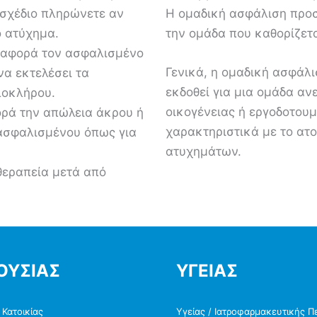
 σχέδιο πληρώνετε αν
Η ομαδική ασφάλιση προ
 ατύχημα.
την ομάδα που καθορίζετα
 αφορά τον ασφαλισμένο
Γενικά, η ομαδική ασφάλ
να εκτελέσει τα
εκδοθεί για μια ομάδα α
λοκλήρου.
οικογένειας ή εργοδοτουμ
ορά την απώλεια άκρου ή
χαρακτηριστικά με το α
ασφαλισμένου όπως για
ατυχημάτων.
 θεραπεία μετά από
ΟΥΣΙΑΣ
ΥΓΕΙΑΣ
Κατοικίας
Υγείας / Ιατροφαρμακευτικής Π