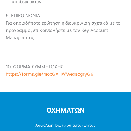
αποδεικτικών
9. ΕΠΙΚΟΙΝΩΝΙΑ
Για οποιαδήποτε ερώτηση ή διευκρίνιση σχετικά με το
πρόγραμμα, επικοινωνήστε με τον Key Account
Manager σας.
10. ΦΟΡΜΑ ΣΥΜΜΕΤΟΧΗΣ
https://forms.gle/moxGAHWWexscgryG9
ΟΧΗΜΑΤΩΝ
Ασφάλιση Ιδιωτικού αυτοκινήτου