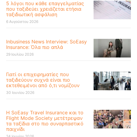
5 λόγοι που κάθε επαγγελματίας
που ταξιδεύει χρειάζεται ετήσια
ταξιδιωτική ασφάλιση
6 Αυγούστου 2026
Inbusiness News Interview: SoEasy
Insurance: Όλα πιο απλά
29 Ιουλίου 2026
Γιατί οι επιχειρηματίες που
ταξιδεύουν συχνά είναι πιο
εκτεθειμένοι από ό,τι νομίζουν
30 Ιουνίου 2026
Η SoEasy Travel Insurance και το
Flight Mode Society μετέτρεψαν
τα ταξίδια στο πιο συναρπαστικό
παιχνίδι
24 Ιουνίου 2026