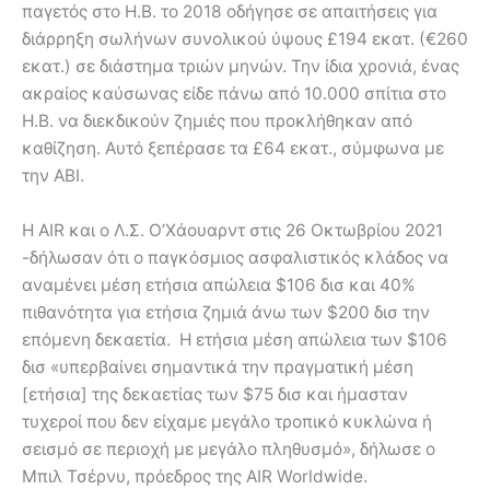
παγετός στο Η.Β. το 2018 οδήγησε σε απαιτήσεις για
διάρρηξη σωλήνων συνολικού ύψους £194 εκατ. (€260
εκατ.) σε διάστημα τριών μηνών. Την ίδια χρονιά, ένας
ακραίος καύσωνας είδε πάνω από 10.000 σπίτια στο
Η.Β. να διεκδικούν ζημιές που προκλήθηκαν από
καθίζηση. Αυτό ξεπέρασε τα £64 εκατ., σύμφωνα με
την ABI.
Η AIR και ο Λ.Σ. Ο’Χάουαρντ στις 26 Οκτωβρίου 2021
-δήλωσαν ότι ο παγκόσμιος ασφαλιστικός κλάδος να
αναμένει μέση ετήσια απώλεια $106 δισ και 40%
πιθανότητα για ετήσια ζημιά άνω των $200 δισ την
επόμενη δεκαετία. Η ετήσια μέση απώλεια των $106
δισ «υπερβαίνει σημαντικά την πραγματική μέση
[ετήσια] της δεκαετίας των $75 δισ και ήμασταν
τυχεροί που δεν είχαμε μεγάλο τροπικό κυκλώνα ή
σεισμό σε περιοχή με μεγάλο πληθυσμό», δήλωσε ο
Μπιλ Τσέρνυ, πρόεδρος της AIR Worldwide.