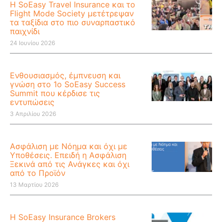
Η SoEasy Travel Insurance και το
Flight Mode Society μετέτρεψαν
τα ταξίδια στο πιο συναρπαστικό
παιχνίδι
24 Ιουνίου 2026
Ενθουσιασμός, έμπνευση και
γνώση στο 1ο SoEasy Success
Summit που κέρδισε τις
εντυπώσεις
3 Απριλίου 2026
Ασφάλιση με Νόημα και όχι με
Υποθέσεις. Επειδή η Ασφάλιση
Ξεκινά από τις Ανάγκες και όχι
από το Προϊόν
13 Μαρτίου 2026
Η SoEasy Insurance Brokers