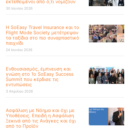
εκτεθειμένοι από ό,τι νομίζουν
30 Ιουνίου 2026
Η SoEasy Travel Insurance και το
Flight Mode Society μετέτρεψαν
τα ταξίδια στο πιο συναρπαστικό
παιχνίδι
24 Ιουνίου 2026
Ενθουσιασμός, έμπνευση και
γνώση στο 1ο SoEasy Success
Summit που κέρδισε τις
εντυπώσεις
3 Απριλίου 2026
Ασφάλιση με Νόημα και όχι με
Υποθέσεις. Επειδή η Ασφάλιση
Ξεκινά από τις Ανάγκες και όχι
από το Προϊόν