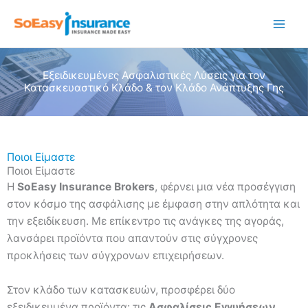
Μετάβαση
στο
περιεχόμενο
Εξειδικευμένες Ασφαλιστικές Λύσεις για τον
Κατασκευαστικό Κλάδο & τον Κλάδο Ανάπτυξης Γης
Ποιοι Είμαστε​
Ποιοι Είμαστε
Η
SoEasy Insurance Brokers
, φέρνει μια νέα προσέγγιση
στον κόσμο της ασφάλισης με έμφαση στην απλότητα και
την εξειδίκευση. Με επίκεντρο τις ανάγκες της αγοράς,
λανσάρει προϊόντα που απαντούν στις σύγχρονες
προκλήσεις των σύγχρονων επιχειρήσεων.
Στον κλάδο των κατασκευών, προσφέρει δύο
εξειδικευμένα προϊόντα: τις
Ασφαλίσεις Εγγυήσεων