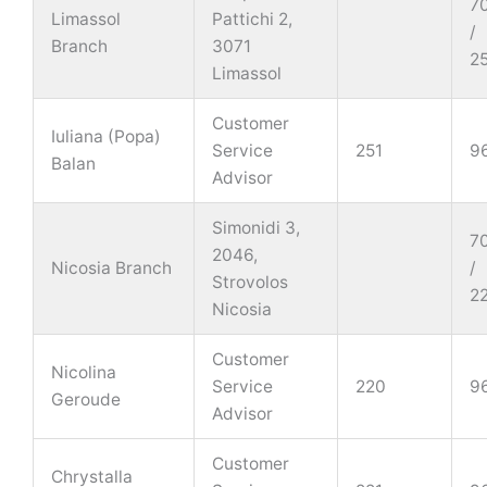
7
Limassol
Pattichi 2,
/
Branch
3071
2
Limassol
Customer
Iuliana (Popa)
Service
251
9
Balan
Advisor
Simonidi 3,
7
2046,
Nicosia Branch
/
Strovolos
2
Nicosia
Customer
Nicolina
Service
220
9
Geroude
Advisor
Customer
Chrystalla