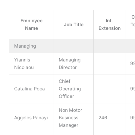
C
Employee
Int.
Job Title
T
Name
Extension
Managing
Yiannis
Managing
9
Nicolaou
Director
Chief
Catalina Popa
Operating
9
Oﬃcer
Non Motor
Aggelos Panayi
Business
246
9
Manager