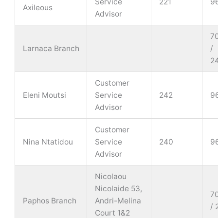
Service
221
9
Axileous
Advisor
7
Larnaca Branch
/
2
Customer
Eleni Moutsi
Service
242
9
Advisor
Customer
Nina Ntatidou
Service
240
9
Advisor
Nicolaou
Nicolaide 53,
7
Paphos Branch
Andri-Melina
/
Court 1&2