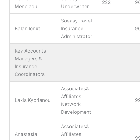
222
9
Menelaou
Underwriter
SoeasyTravel
Balan Ionut
Insurance
9
Administrator
Key Accounts
Managers &
Insurance
Coordinators
Associates&
Aﬃliates
Lakis Kyprianou
9
Network
Development
Associates&
Anastasia
Aﬃliates
9