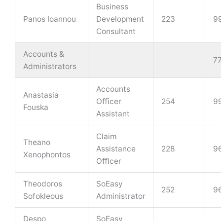
Business
Panos Ioannou
Development
223
9
Consultant
Accounts &
7
Administrators
Accounts
Anastasia
Oﬃcer
254
9
Fouska
Assistant
Claim
Theano
Assistance
228
9
Xenophontos
Oﬃcer
Theodoros
SoEasy
252
9
Sofokleous
Administrator
Despo
SoEasy