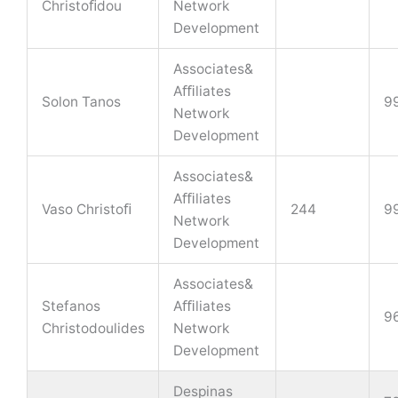
Christoﬁdou
Network
Development
Associates&
Aﬃliates
Solon Tanos
9
Network
Development
Associates&
Aﬃliates
Vaso Christoﬁ
244
9
Network
Development
Associates&
Stefanos
Aﬃliates
9
Christodoulides
Network
Development
Despinas