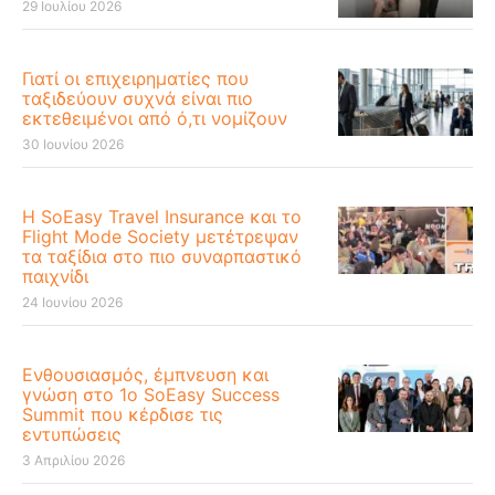
29 Ιουλίου 2026
Γιατί οι επιχειρηματίες που
ταξιδεύουν συχνά είναι πιο
εκτεθειμένοι από ό,τι νομίζουν
30 Ιουνίου 2026
Η SoEasy Travel Insurance και το
Flight Mode Society μετέτρεψαν
τα ταξίδια στο πιο συναρπαστικό
παιχνίδι
24 Ιουνίου 2026
Ενθουσιασμός, έμπνευση και
γνώση στο 1ο SoEasy Success
Summit που κέρδισε τις
εντυπώσεις
3 Απριλίου 2026